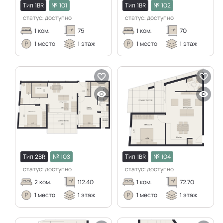
Тип
1BR
№
101
Тип
1BR
№
102
статус:
доступно
статус:
доступно
1
ком.
75
1
ком.
70
1
место
1
этаж
1
место
1
этаж
Тип
2BR
№
103
Тип
1BR
№
104
статус:
доступно
статус:
доступно
2
ком.
112.40
1
ком.
72.70
1
место
1
этаж
1
место
1
этаж