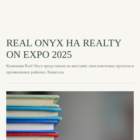
REAL ONYX НА REALTY
ON EXPO 2025
Компания Real Onyx представила на выставке свои ключевые проекты в
премиальных районах Лимасола